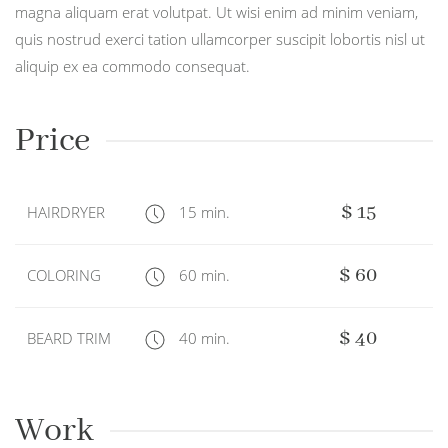
magna aliquam erat volutpat. Ut wisi enim ad minim veniam,
quis nostrud exerci tation ullamcorper suscipit lobortis nisl ut
aliquip ex ea commodo consequat.
Price
$ 15
HAIRDRYER
15 min.
$ 60
COLORING
60 min.
$ 40
BEARD TRIM
40 min.
Work