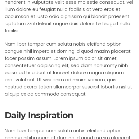
hendrerit in vulputate velit esse molestie consequat, vel
illum dolore eu feugiat nulla facilisis at vero eros et
accumsan et iusto odio dignissim qui blandit praesent
luptatum zzril delenit augue duis dolore te feugait nulla
facilisi.
Nam liber tempor cum soluta nobis eleifend option
congue nihil imperdiet doming id quod mazim placerat
facer possim assum. Lorem ipsum dolor sit amet,
consectetuer adipiscing elit, sed diam nonummy nibh
euismod tincidunt ut laoreet dolore magna aliquam
erat volutpat. Ut wisi enim ad minim veniam, quis
nostrud exerci tation ullamcorper suscipit lobortis nisl ut
aliquip ex ea commodo consequat.
Daily Inspiration
Nam liber tempor cum soluta nobis eleifend option
congue nihil imperdiet doming id quod mazim placerat