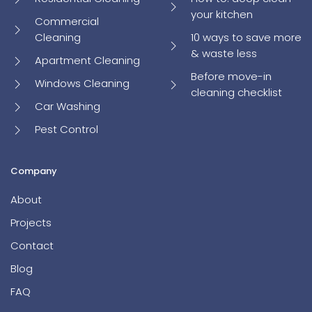
your kitchen
Commercial
Cleaning
10 ways to save more
& waste less
Apartment Cleaning
Before move-in
Windows Cleaning
cleaning checklist
Car Washing
Pest Control
Company
About
Projects
Contact
Blog
FAQ