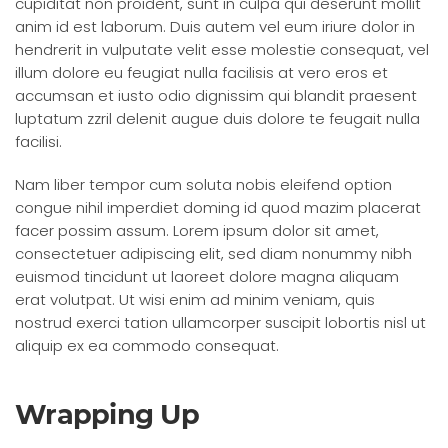
cupiditat non proident, sunt in culpa qui deserunt mollit
anim id est laborum. Duis autem vel eum iriure dolor in
hendrerit in vulputate velit esse molestie consequat, vel
illum dolore eu feugiat nulla facilisis at vero eros et
accumsan et iusto odio dignissim qui blandit praesent
luptatum zzril delenit augue duis dolore te feugait nulla
facilisi.
Nam liber tempor cum soluta nobis eleifend option
congue nihil imperdiet doming id quod mazim placerat
facer possim assum. Lorem ipsum dolor sit amet,
consectetuer adipiscing elit, sed diam nonummy nibh
euismod tincidunt ut laoreet dolore magna aliquam
erat volutpat. Ut wisi enim ad minim veniam, quis
nostrud exerci tation ullamcorper suscipit lobortis nisl ut
aliquip ex ea commodo consequat.
Wrapping Up